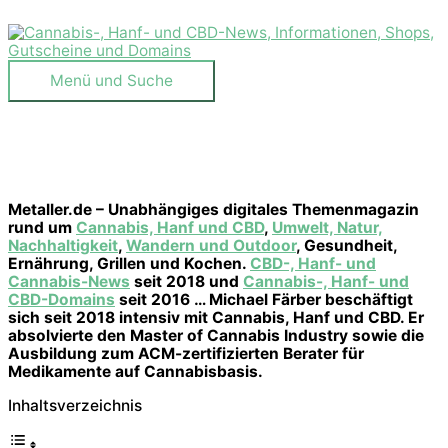
Zum
Inhalt
springen
Menü
Menü und Suche
und
Suche
Metaller.de – Unabhängiges digitales Themenmagazin
rund um
Cannabis, Hanf und CBD
,
Umwelt, Natur,
Nachhaltigkeit
,
Wandern und Outdoor
, Gesundheit,
Ernährung, Grillen und Kochen.
CBD-, Hanf- und
Cannabis-News
seit 2018 und
Cannabis-, Hanf- und
CBD-Domains
seit 2016 … Michael Färber beschäftigt
sich seit 2018 intensiv mit Cannabis, Hanf und CBD. Er
absolvierte den Master of Cannabis Industry sowie die
Ausbildung zum ACM-zertifizierten Berater für
Medikamente auf Cannabisbasis.
Inhaltsverzeichnis