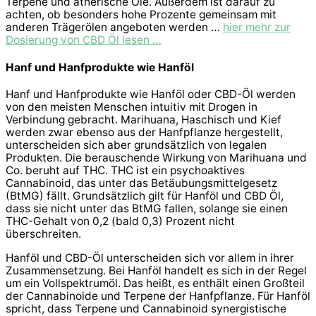
Terpene und ätherische Öle. Außerdem ist darauf zu
achten, ob besonders hohe Prozente gemeinsam mit
anderen Trägerölen angeboten werden …
hier mehr zur
Dosierung von CBD Öl lesen …
Hanf und Hanfprodukte wie Hanföl
Hanf und Hanfprodukte wie Hanföl oder CBD-Öl werden
von den meisten Menschen intuitiv mit Drogen in
Verbindung gebracht. Marihuana, Haschisch und Kief
werden zwar ebenso aus der Hanfpflanze hergestellt,
unterscheiden sich aber grundsätzlich von legalen
Produkten. Die berauschende Wirkung von Marihuana und
Co. beruht auf THC. THC ist ein psychoaktives
Cannabinoid, das unter das Betäubungsmittelgesetz
(BtMG) fällt. Grundsätzlich gilt für Hanföl und CBD Öl,
dass sie nicht unter das BtMG fallen, solange sie einen
THC-Gehalt von 0,2 (bald 0,3) Prozent nicht
überschreiten.
Hanföl und CBD-Öl unterscheiden sich vor allem in ihrer
Zusammensetzung. Bei Hanföl handelt es sich in der Regel
um ein Vollspektrumöl. Das heißt, es enthält einen Großteil
der Cannabinoide und Terpene der Hanfpflanze. Für Hanföl
spricht, dass Terpene und Cannabinoid synergistische