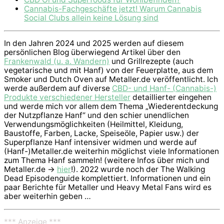
Cannabis-Fachgeschäfte jetzt! Warum Cannabis
Social Clubs allein keine Lösung sind
In den Jahren 2024 und 2025 werden auf diesem
persönlichen Blog überwiegend Artikel über den
Frankenwald (u. a. Wandern)
und Grillrezepte (auch
vegetarische und mit Hanf) von der Feuerplatte, aus dem
Smoker und Dutch Oven auf Metaller.de veröffentlicht. Ich
werde außerdem auf diverse
CBD- und Hanf- (Cannabis-)
Produkte verschiedener Hersteller
detaillierter eingehen
und werde mich vor allem dem Thema „Wiederentdeckung
der Nutzpflanze Hanf“ und den schier unendlichen
Verwendungsmöglichkeiten (Heilmittel, Kleidung,
Baustoffe, Farben, Lacke, Speiseöle, Papier usw.) der
Superpflanze Hanf intensiver widmen und werde auf
(Hanf-)Metaller.de weiterhin möglichst viele Informationen
zum Thema Hanf sammeln! (weitere Infos über mich und
Metaller.de ->
hier
!). 2022 wurde noch der The Walking
Dead Episodenguide komplettiert. Informationen und ein
paar Berichte für Metaller und Heavy Metal Fans wird es
aber weiterhin geben …
*** Anzeige ***