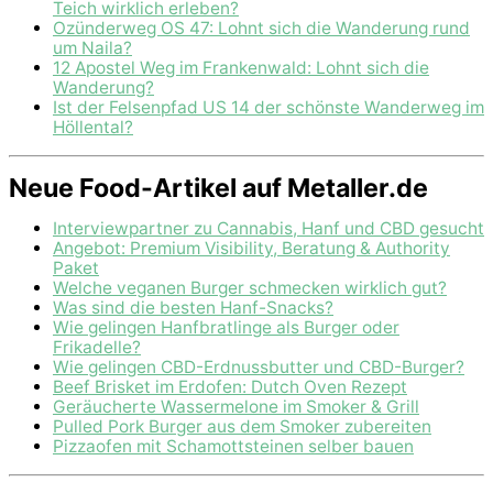
Teich wirklich erleben?
Ozünderweg OS 47: Lohnt sich die Wanderung rund
um Naila?
12 Apostel Weg im Frankenwald: Lohnt sich die
Wanderung?
Ist der Felsenpfad US 14 der schönste Wanderweg im
Höllental?
Neue Food-Artikel auf Metaller.de
Interviewpartner zu Cannabis, Hanf und CBD gesucht
Angebot: Premium Visibility, Beratung & Authority
Paket
Welche veganen Burger schmecken wirklich gut?
Was sind die besten Hanf-Snacks?
Wie gelingen Hanfbratlinge als Burger oder
Frikadelle?
Wie gelingen CBD-Erdnussbutter und CBD-Burger?
Beef Brisket im Erdofen: Dutch Oven Rezept
Geräucherte Wassermelone im Smoker & Grill
Pulled Pork Burger aus dem Smoker zubereiten
Pizzaofen mit Schamottsteinen selber bauen