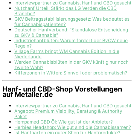
Interviewpartner zu Cannabis, Hanf und CBD gesucht
Nutzhanf Urteil: Stärkt das LG Verden die CBD
Branche?
GKV Beitragsstabilisierungsgesetz: Was bedeutet es
für Cannabispatienten?
Deutscher Hanfverband: "Skandalöse Entscheidung
zu GKV & Cannabis"
Industriehanfblüten: Warum fordert der BvCW neue
Regeln?
Village Farms bringt WM Cannabis Edition in die
Niederlande
Werden Cannabisblüten in der GKV künftig nur noch
zweite Wahl?
Kifferzonen in Witten: Sinnvoll oder problematisch?
Hanf- und CBD-Shop Vorstellungen
auf Metaller.de
Interviewpartner zu Cannabis, Hanf und CBD gesucht
Angebot: Premium Visibility, Beratung & Authority
Paket
Hempamed CBD Öl: Wie gut ist der Anbieter?
Herbies Headshop: Wie gut sind die Cannabissamen?
Ist Hanfgarten ein guter Shop für Hanfprodukte?