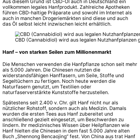
Aus diesem Grund ist CBD-Öl auch in Deutschland ein
vollkommen legales Hanfprodukt. Zahlreiche Apotheken
führen CBD-haltige Präparate und sowohl im Internet als
auch in manchen Drogeriemärkten sind diese und auch
das Öl selbst leicht inzwischen leicht erhältlich.
CBD (Cannabidiol) wird aus legalen Nutzhanfplanzen
Hanf – von starken Seilen zum Millionenmarkt
Die Menschen verwenden die Hanfpflanze schon seit mehr
als 5.000 Jahren. Die Chinesen nutzten die
widerstandsfähigen Hanffasern, um Seile, Stoffe und
Segeltüchern zu fertigen. Noch heute werden die
Naturfasern genutzt, um Textilien oder
naturfaserverstärkte Kunststoffe herzustellen.
Spätestens seit 2.400 v. Chr. gilt Hanf nicht nur als
nützlicher Rohstoff, sondern auch als Medizin. Damals
wurden die ersten Tees aus Hanf zubereitet und
anschließend gezielt eingesetzt, um Beschwerden zu
lindern. Ihr medizinisches Wissen über Heilpflanzen wie
Hanf hielten die Chinesen in dem fast 5.000 Jahre alten
Buch „Shennong Bencaojing“ fest. Von China aus trat Hanf