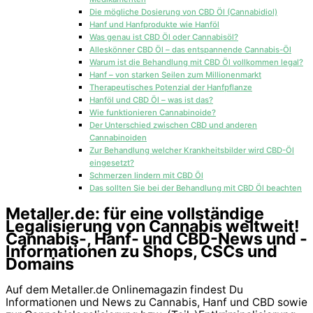
Die mögliche Dosierung von CBD Öl (Cannabidiol)
Hanf und Hanfprodukte wie Hanföl
Was genau ist CBD Öl oder Cannabisöl?
Alleskönner CBD Öl – das entspannende Cannabis-Öl
Warum ist die Behandlung mit CBD Öl vollkommen legal?
Hanf – von starken Seilen zum Millionenmarkt
Therapeutisches Potenzial der Hanfpflanze
Hanföl und CBD Öl – was ist das?
Wie funktionieren Cannabinoide?
Der Unterschied zwischen CBD und anderen
Cannabinoiden
Zur Behandlung welcher Krankheitsbilder wird CBD-Öl
eingesetzt?
Schmerzen lindern mit CBD Öl
Das sollten Sie bei der Behandlung mit CBD Öl beachten
Metaller.de: für eine vollständige
Legalisierung von Cannabis weltweit!
Cannabis-, Hanf- und CBD-News und -
Informationen zu Shops, CSCs und
Domains
Auf dem Metaller.de Onlinemagazin findest Du
Informationen und News zu Cannabis, Hanf und CBD sowie